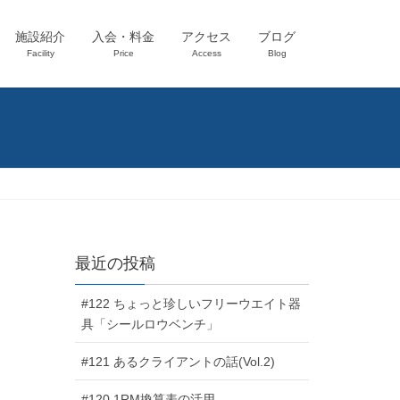
施設紹介
入会・料金
アクセス
ブログ
Facility
Price
Access
Blog
最近の投稿
#122 ちょっと珍しいフリーウエイト器
具「シールロウベンチ」
#121 あるクライアントの話(Vol.2)
#120 1RM換算表の活用