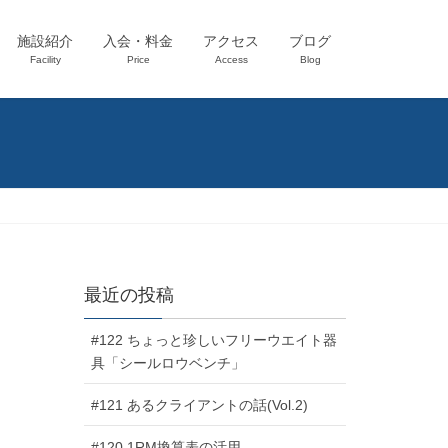
施設紹介
入会・料金
アクセス
ブログ
Facility
Price
Access
Blog
最近の投稿
#122 ちょっと珍しいフリーウエイト器
具「シールロウベンチ」
#121 あるクライアントの話(Vol.2)
#120 1RM換算表の活用