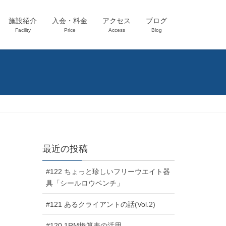
施設紹介
入会・料金
アクセス
ブログ
Facility
Price
Access
Blog
最近の投稿
#122 ちょっと珍しいフリーウエイト器
具「シールロウベンチ」
#121 あるクライアントの話(Vol.2)
#120 1RM換算表の活用