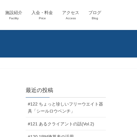
施設紹介
入会・料金
アクセス
ブログ
Facility
Price
Access
Blog
最近の投稿
#122 ちょっと珍しいフリーウエイト器
具「シールロウベンチ」
#121 あるクライアントの話(Vol.2)
#120 1RM換算表の活用