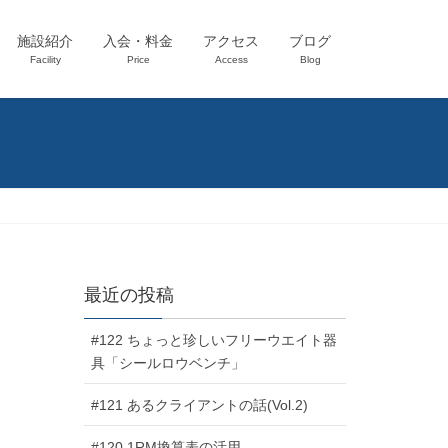
施設紹介
入会・料金
アクセス
ブログ
Facility
Price
Access
Blog
最近の投稿
#122 ちょっと珍しいフリーウエイト器
具「シールロウベンチ」
#121 あるクライアントの話(Vol.2)
#120 1RM換算表の活用