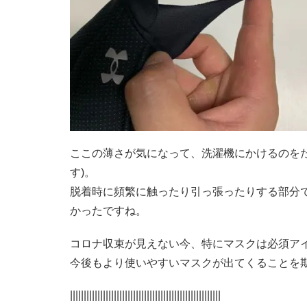
ここの薄さが気になって、洗濯機にかけるのを
す)。
脱着時に頻繁に触ったり引っ張ったりする部分
かったですね。
コロナ収束が見えない今、特にマスクは必須ア
今後もより使いやすいマスクが出てくることを
|||||||||||||||||||||||||||||||||||||||||||||||||||||||