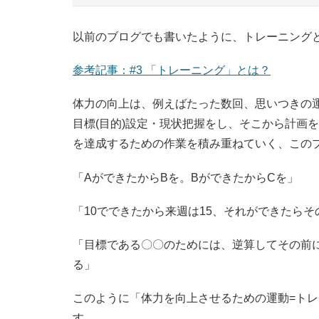
以前のブログでも書いたように、トレーニング
参考記事：#3 「トレーニング」とは？
体力の向上は、例えばたった数回、思いつきの
目標(目的)設定・現状把握をし、そこから計画
を達成するための作業を積み重ねていく、この
「AができたからBを。BができたからCを」
「10でできたから来週は15、それができたらそ
「目標である〇〇のためには、逆算してその前
る」
このように「体力を向上させるための運動=ト
す。