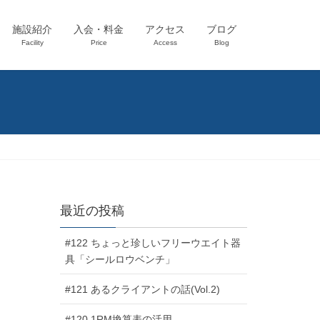
施設紹介
入会・料金
アクセス
ブログ
Facility
Price
Access
Blog
最近の投稿
#122 ちょっと珍しいフリーウエイト器
具「シールロウベンチ」
#121 あるクライアントの話(Vol.2)
#120 1RM換算表の活用