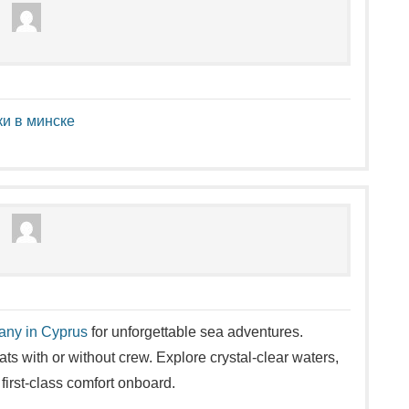
ки в минске
pany in Cyprus
for unforgettable sea adventures.
ts with or without crew. Explore crystal-clear waters,
first-class comfort onboard.