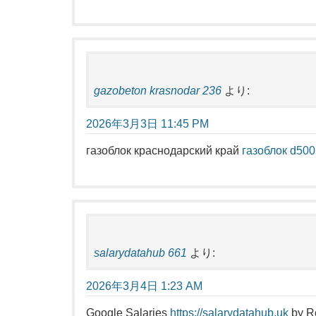
gazobeton krasnodar 236
より:
2026年3月3日 11:45 PM
газоблок краснодарский край
газоблок d500
salarydatahub 661
より:
2026年3月4日 1:23 AM
Google Salaries
https://salarydatahub.uk
by Ro