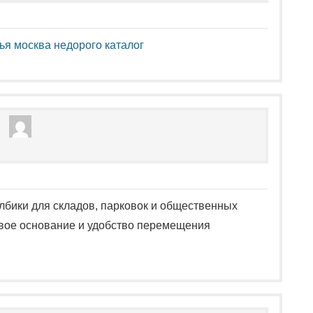
ья москва недорого каталог
лбики для складов, парковок и общественных
ивое основание и удобство перемещения