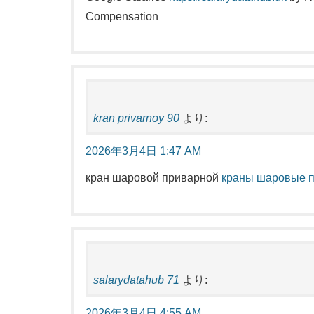
Compensation
kran privarnoy 90
より:
2026年3月4日 1:47 AM
кран шаровой приварной
краны шаровые п
salarydatahub 71
より:
2026年3月4日 4:55 AM