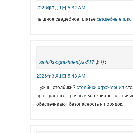
2026年3月1日 5:32 AM
пышное свадебное платье
свадебные плат
stolbiki-ograzhdeniya-517
より:
2026年3月1日 5:48 AM
Нужны столбики?
столбики ограждения
сто
пространств. Прочные материалы, устойч
обеспечивают безопасность и порядок.