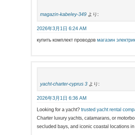
magazin-kabeley-349
より:
2026年3月1日 6:24 AM
купить комплект проводов
магазин электри
yacht-charter-cyprus 3
より:
2026年3月1日 6:36 AM
Looking for a yacht?
trusted yacht rental com
Charter luxury yachts, catamarans, or motorboa
secluded bays, and iconic coastal locations in 