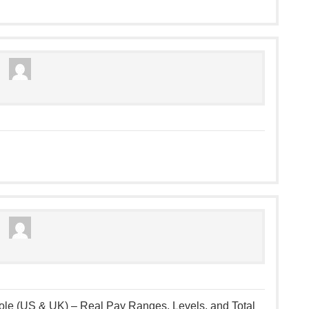
le (US & UK) – Real Pay Ranges, Levels, and Total