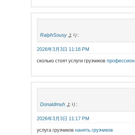
RalphSousy
より:
2026年3月3日 11:16 PM
сколько стоят услуги грузчиков
профессион
Donaldmuh
より:
2026年3月3日 11:17 PM
услуга грузчиков
нанять грузчиков