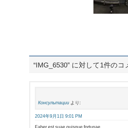
“
IMG_6530
” に対して1件の
Консультации
より:
2024年9月1日 9:01 PM
Faber est suae quisque fortunae