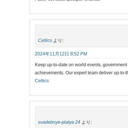
Celtics
より:
2024年11月12日 8:52 PM
Keep up-to-date on world events, government 
achievements. Our expert team deliver up-to-t
Celtics
svadebnye-platya 24
より: